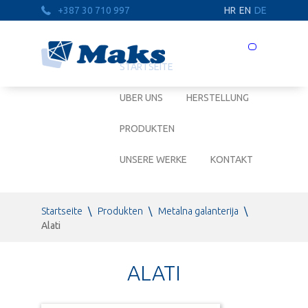
+387 30 710 997
HR
EN
DE
Prebaci
navigaciju
STARTSEITE
UBER UNS
HERSTELLUNG
PRODUKTEN
UNSERE WERKE
KONTAKT
Startseite
\
Produkten
\
Metalna galanterija
\
Alati
ALATI