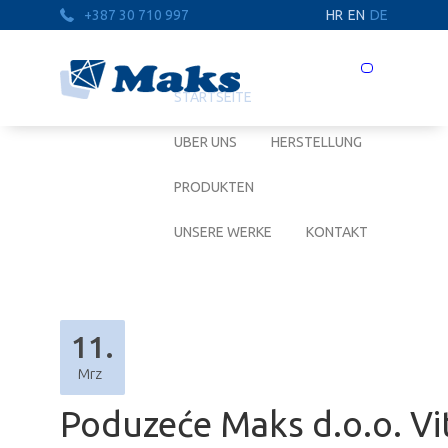
+387 30 710 997
HR
EN
DE
Prebaci
navigaciju
STARTSEITE
UBER UNS
HERSTELLUNG
PRODUKTEN
UNSERE WERKE
KONTAKT
11.
Mrz
Poduzeće Maks d.o.o. Vite