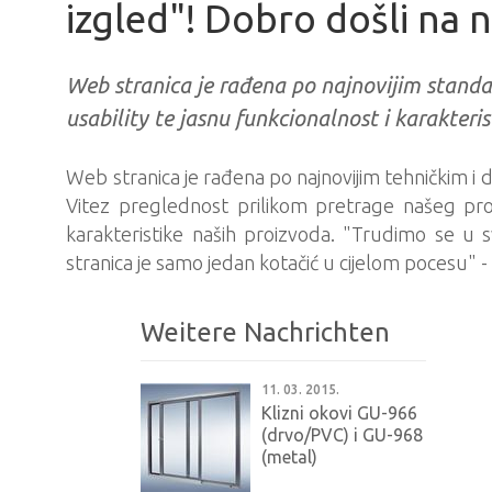
izgled"! Dobro došli na 
Web stranica je rađena po najnovijim standar
usability te jasnu funkcionalnost i karakteri
Web stranica je rađena po najnovijim tehničkim i 
Vitez preglednost prilikom pretrage našeg proi
karakteristike naših proizvoda. "Trudimo se 
stranica je samo jedan kotačić u cijelom pocesu" -
Weitere Nachrichten
11. 03. 2015.
Klizni okovi GU-966
(drvo/PVC) i GU-968
(metal)