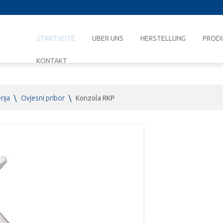
STARTSEITE
UBER UNS
HERSTELLUNG
PROD
KONTAKT
rija
\
Ovjesni pribor
\
Konzola RKP