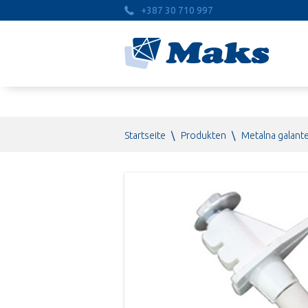
+387 30 710 997
Startseite
\
Produkten
\
Metalna galante