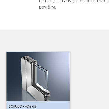
namataju iz nadvoja. Bočno i na stro
površina.
SCHUCO - ADS 65