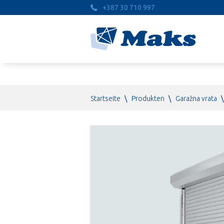
+387 30 710 997
Startseite
\
Produkten
\
Garažna vrata
\