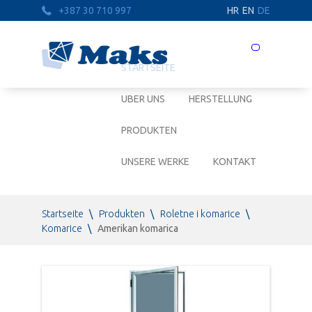
+387 30 710 997
HR
EN
DE
Prebaci
navigaciju
STARTSEITE
UBER UNS
HERSTELLUNG
PRODUKTEN
UNSERE WERKE
KONTAKT
Startseite
\
Produkten
\
Roletne i komarice
\
Komarice
\
Amerikan komarica