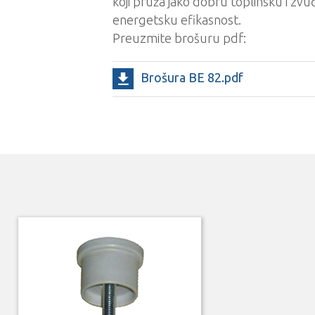
koji pruža jako dobru toplinsku i zvuč
energetsku efikasnost.
Preuzmite brošuru pdf:
Brošura BE 82.pdf