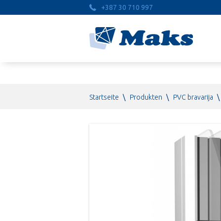
+387 30 710 997
Startseite
\
Produkten
\
PVC bravarija
\