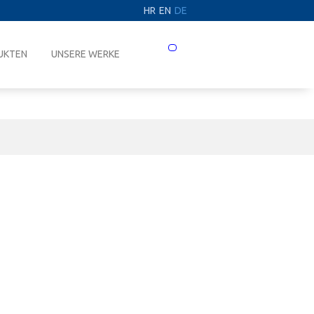
HR
EN
DE
Prebaci
UKTEN
UNSERE WERKE
navigaciju