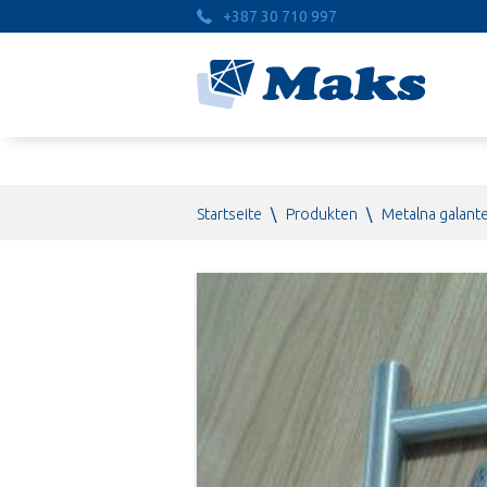
+387 30 710 997
Startseite
\
Produkten
\
Metalna galante