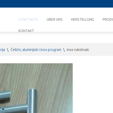
STARTSEITE
UBER UNS
HERSTELLUNG
PROD
KONTAKT
rija
\
Čelični, aluminijski i inox program
\
Inox rukohvati