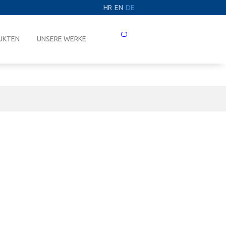
HR
EN
DE
Prebaci
UKTEN
UNSERE WERKE
navigaciju