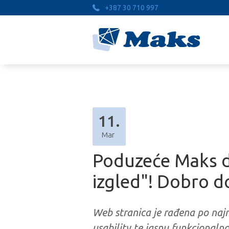
+387 30 710 997
11.
Mar
Poduzeće Maks d.o
izgled"! Dobro d
Web stranica je rađena po najn
usability te jasnu funkcionalno