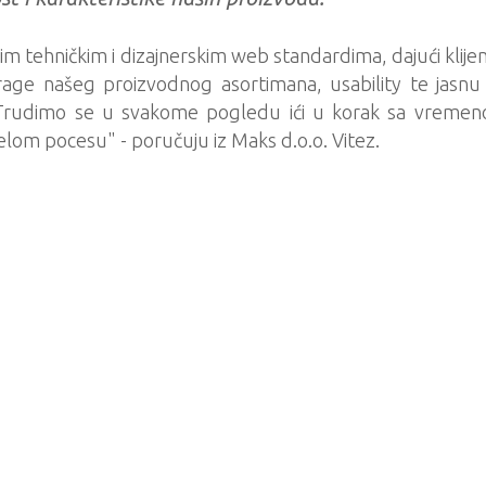
im tehničkim i dizajnerskim web standardima, dajući klije
rage našeg proizvodnog asortimana, usability te jasnu 
. "Trudimo se u svakome pogledu ići u korak sa vreme
ijelom pocesu" - poručuju iz Maks d.o.o. Vitez.