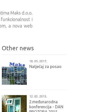
ntima Maks d.o.o.
funkcionalnost i
nom, a nova web
Other news
18. 05. 2017.
Natječaj za posao
12. 03. 2015.
2.međunarodna
konferencija - DAN
PROZORA 2015