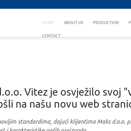
HOME
ABOUT US
PRODUCTION
CONTACT
.o. Vitez je osvježilo svoj "v
ošli na našu novu web strani
ovijim standardima, dajući klijentima Maks d.o.o. p
st i karakteristike naših proizvoda.