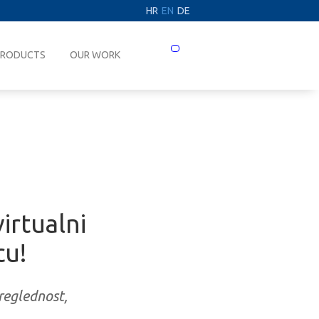
HR
EN
DE
Prebaci
PRODUCTS
OUR WORK
navigaciju
irtualni
cu!
reglednost,