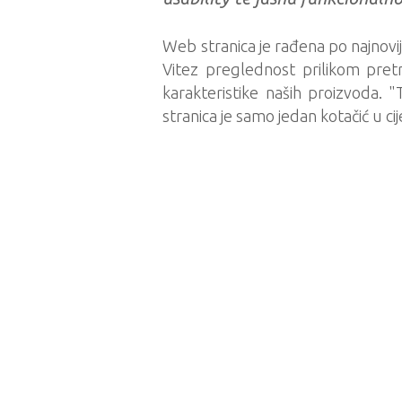
Web stranica je rađena po najnovij
Vitez preglednost prilikom pret
karakteristike naših proizvoda
stranica je samo jedan kotačić u c