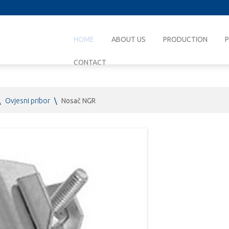
HOME
ABOUT US
PRODUCTION
CONTACT
\
Ovjesni pribor
\
Nosač NGR