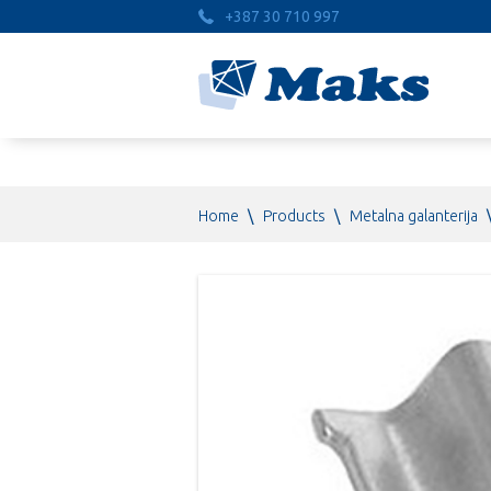
+387 30 710 997
Home
\
Products
\
Metalna galanterija