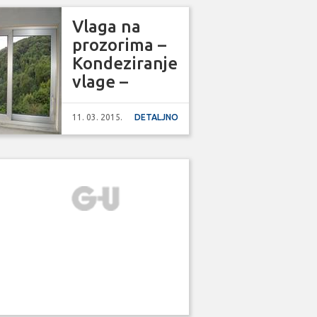
Vlaga na
prozorima –
Kondeziranje
vlage –
Rošenje
stakla
11. 03. 2015.
DETALJNO