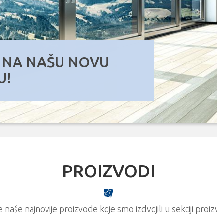
 NA NAŠU NOVU
OTVORENIJI POGLED
LIJEPO!
MPAKTNO!
JET!
ZAJN!
OJ DOM!
 AMBIJENT!
TE STANOVANJA!
PLINU DOMA!
JEPO!
EODOLJIVO!
GURNO!
E!
ENA!
TS:
U!
PROIZVODI
 naše najnovije proizvode koje smo izdvojili u sekciji proizv