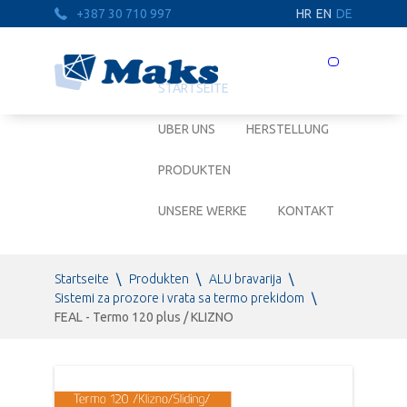
+387 30 710 997
HR
EN
DE
Prebaci
navigaciju
STARTSEITE
UBER UNS
HERSTELLUNG
PRODUKTEN
UNSERE WERKE
KONTAKT
Startseite
\
Produkten
\
ALU bravarija
\
Sistemi za prozore i vrata sa termo prekidom
\
FEAL - Termo 120 plus / KLIZNO