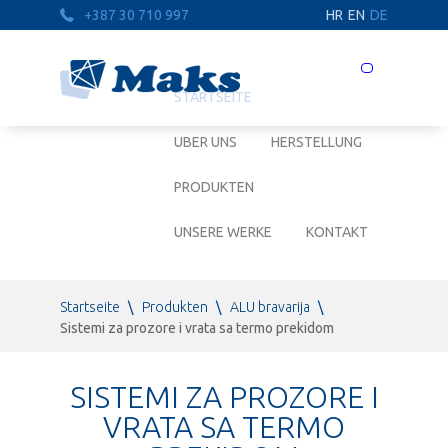
+387 30 710 997
HR
EN
DE
Prebaci
navigaciju
STARTSEITE
UBER UNS
HERSTELLUNG
PRODUKTEN
UNSERE WERKE
KONTAKT
Startseite
\
Produkten
\
ALU bravarija
\
Sistemi za prozore i vrata sa termo prekidom
SISTEMI ZA PROZORE I
VRATA SA TERMO