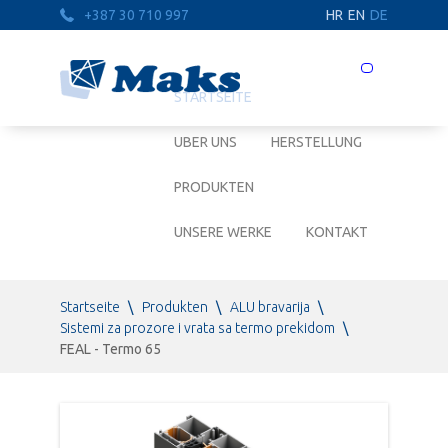
+387 30 710 997
HR
EN
DE
Prebaci
navigaciju
STARTSEITE
UBER UNS
HERSTELLUNG
PRODUKTEN
UNSERE WERKE
KONTAKT
Startseite
\
Produkten
\
ALU bravarija
\
Sistemi za prozore i vrata sa termo prekidom
\
FEAL - Termo 65