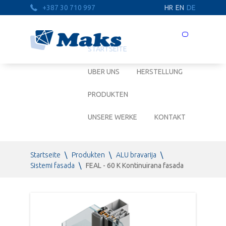
+387 30 710 997
HR
EN
DE
Prebaci
navigaciju
STARTSEITE
UBER UNS
HERSTELLUNG
PRODUKTEN
UNSERE WERKE
KONTAKT
Startseite
\
Produkten
\
ALU bravarija
\
Sistemi fasada
\
FEAL - 60 K Kontinuirana fasada