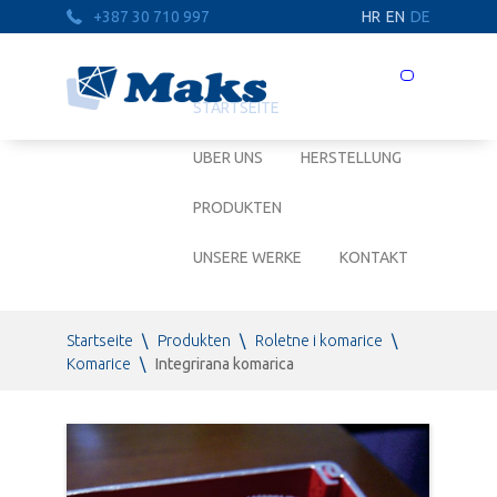
+387 30 710 997
HR
EN
DE
Prebaci
navigaciju
STARTSEITE
UBER UNS
HERSTELLUNG
PRODUKTEN
UNSERE WERKE
KONTAKT
Startseite
\
Produkten
\
Roletne i komarice
\
Komarice
\
Integrirana komarica