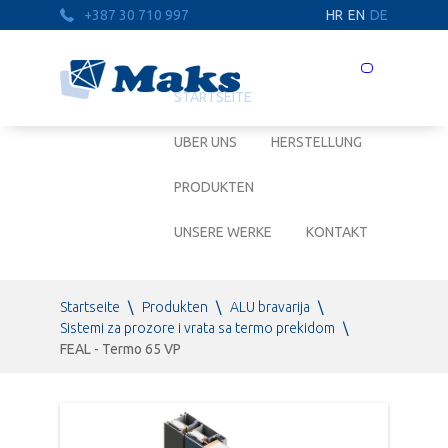
+387 30 710 997
HR
EN
DE
Prebaci
navigaciju
STARTSEITE
UBER UNS
HERSTELLUNG
PRODUKTEN
UNSERE WERKE
KONTAKT
Startseite
\
Produkten
\
ALU bravarija
\
Sistemi za prozore i vrata sa termo prekidom
\
FEAL - Termo 65 VP