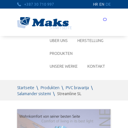
+387 30 710 997
HR
EN
DE
Prebaci
navigaciju
STARTSEITE
UBER UNS
HERSTELLUNG
PRODUKTEN
UNSERE WERKE
KONTAKT
Startseite
\
Produkten
\
PVC bravarija
\
Salamander sistemi
\
Streamline SL