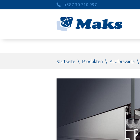
+387 30 710 997
Startseite
\
Produkten
\
ALU bravarija
\