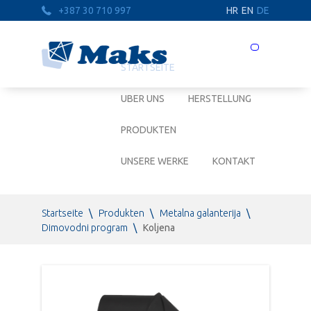
+387 30 710 997
HR
EN
DE
Prebaci
navigaciju
STARTSEITE
UBER UNS
HERSTELLUNG
PRODUKTEN
UNSERE WERKE
KONTAKT
Startseite
\
Produkten
\
Metalna galanterija
\
Dimovodni program
\
Koljena