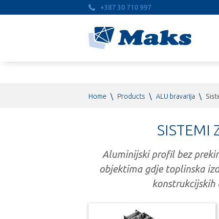
+387 30 710 997
Home
\
Products
\
ALU bravarija
\
Sist
SISTEMI
Aluminijski profil bez preki
objektima gdje toplinska izo
konstrukcijskih