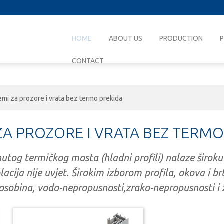
HOME
ABOUT US
PRODUCTION
CONTACT
emi za prozore i vrata bez termo prekida
 ZA PROZORE I VRATA BEZ TERMO
nutog termičkog mosta (hladni profili) nalaze široku
lacija nije uvjet. Širokim izborom profila, okova i b
 osobina, vodo-nepropusnosti,zrako-nepropusnosti i z