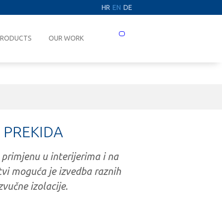
HR
EN
DE
Prebaci
PRODUCTS
OUR WORK
navigaciju
 PREKIDA
 primjenu u interijerima i na
rtvi moguća je izvedba raznih
vučne izolacije.