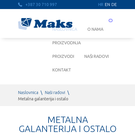
+387 30 710 997
HR
EN
DE
Prebaci
navigaciju
NASLOVNICA
O NAMA
PROIZVODNJA
PROIZVODI
NAŠI RADOVI
KONTAKT
Naslovnica
\
Naši radovi
\
Metalna galanterija i ostalo
METALNA
GALANTERIJA I OSTALO