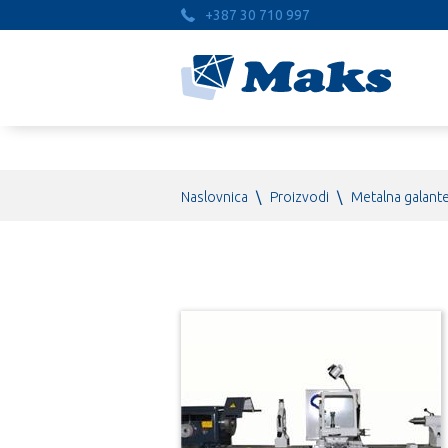
+387 30 710 997
Naslovnica
\
Proizvodi
\
Metalna galante