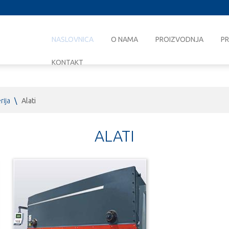
NASLOVNICA
O NAMA
PROIZVODNJA
PR
KONTAKT
rija
\
Alati
ALATI