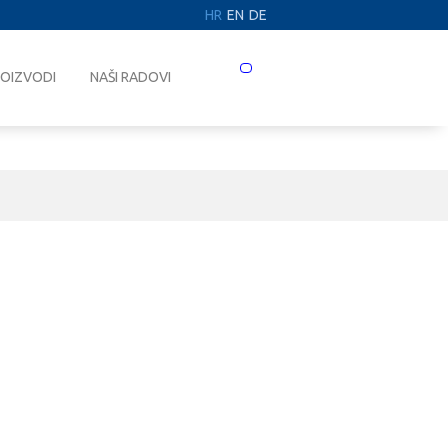
HR
EN
DE
Prebaci
OIZVODI
NAŠI RADOVI
navigaciju