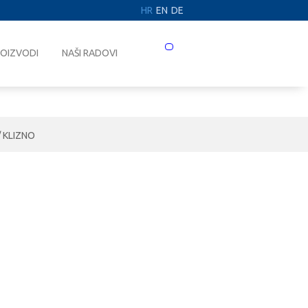
HR
EN
DE
Prebaci
OIZVODI
NAŠI RADOVI
navigaciju
/ KLIZNO