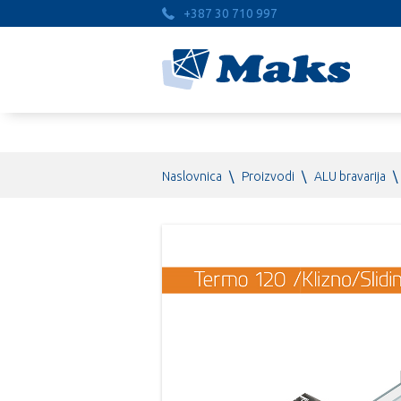
+387 30 710 997
Naslovnica
\
Proizvodi
\
ALU bravarija
\