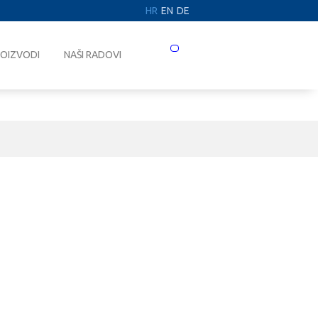
HR
EN
DE
Prebaci
OIZVODI
NAŠI RADOVI
navigaciju