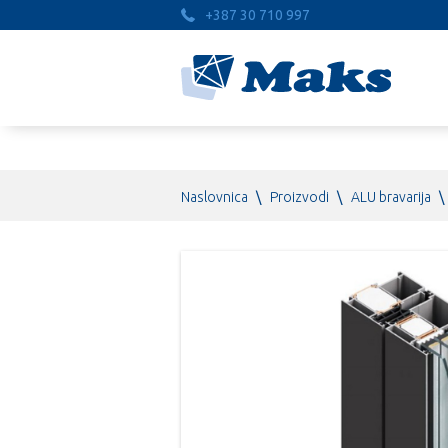
+387 30 710 997
Naslovnica
\
Proizvodi
\
ALU bravarija
\