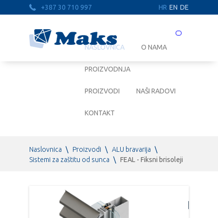
+387 30 710 997
HR
EN
DE
Prebaci
navigaciju
NASLOVNICA
O NAMA
PROIZVODNJA
PROIZVODI
NAŠI RADOVI
KONTAKT
Naslovnica
\
Proizvodi
\
ALU bravarija
\
Sistemi za zaštitu od sunca
\
FEAL - Fiksni brisoleji