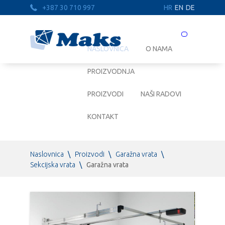
+387 30 710 997
HR
EN
DE
Prebaci
navigaciju
NASLOVNICA
O NAMA
PROIZVODNJA
PROIZVODI
NAŠI RADOVI
KONTAKT
Naslovnica
\
Proizvodi
\
Garažna vrata
\
Sekcijska vrata
\
Garažna vrata