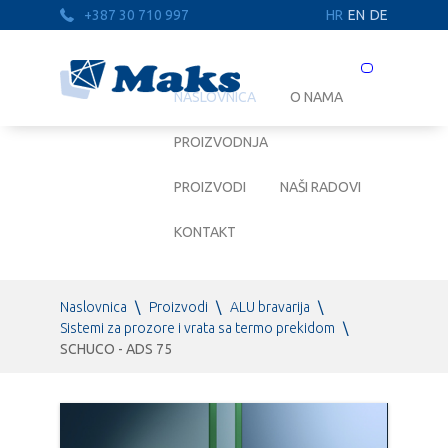
+387 30 710 997
HR
EN
DE
Prebaci
navigaciju
NASLOVNICA
O NAMA
PROIZVODNJA
PROIZVODI
NAŠI RADOVI
KONTAKT
Naslovnica
\
Proizvodi
\
ALU bravarija
\
Sistemi za prozore i vrata sa termo prekidom
\
SCHUCO - ADS 75