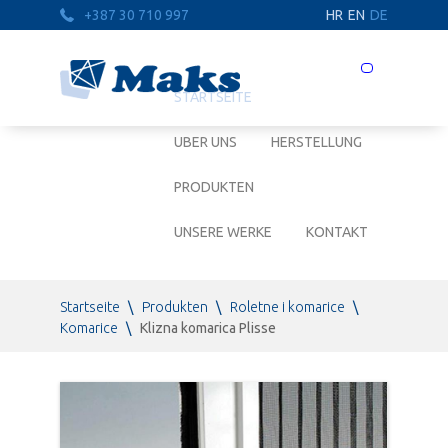
+387 30 710 997
HR
EN
DE
Prebaci
navigaciju
STARTSEITE
UBER UNS
HERSTELLUNG
PRODUKTEN
UNSERE WERKE
KONTAKT
Startseite
\
Produkten
\
Roletne i komarice
\
Komarice
\
Klizna komarica Plisse