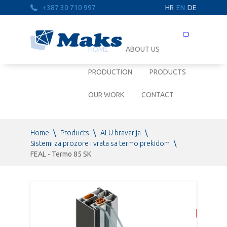
+387 30 710 997
HR
EN
DE
Prebaci
navigaciju
HOME
ABOUT US
PRODUCTION
PRODUCTS
OUR WORK
CONTACT
Home
\
Products
\
ALU bravarija
\
Sistemi za prozore i vrata sa termo prekidom
\
FEAL - Termo 85 SK