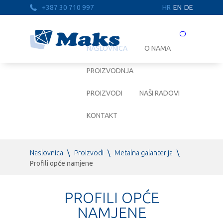
+387 30 710 997
HR
EN
DE
Prebaci
navigaciju
NASLOVNICA
O NAMA
PROIZVODNJA
PROIZVODI
NAŠI RADOVI
KONTAKT
Naslovnica
\
Proizvodi
\
Metalna galanterija
\
Profili opće namjene
PROFILI OPĆE
NAMJENE