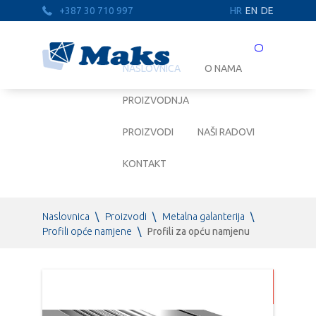
+387 30 710 997
HR
EN
DE
Prebaci
navigaciju
NASLOVNICA
O NAMA
PROIZVODNJA
PROIZVODI
NAŠI RADOVI
KONTAKT
Naslovnica
\
Proizvodi
\
Metalna galanterija
\
Profili opće namjene
\
Profili za opću namjenu