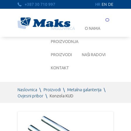
+387 30 710 997
HR
EN
DE
Prebaci
navigaciju
NASLOVNICA
O NAMA
PROIZVODNJA
PROIZVODI
NAŠI RADOVI
KONTAKT
Naslovnica
\
Proizvodi
\
Metalna galanterija
\
Ovjesni pribor
\
Konzola KUD