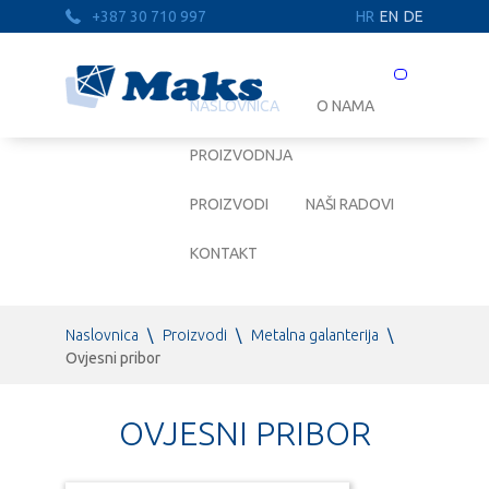
+387 30 710 997
HR
EN
DE
Prebaci
navigaciju
NASLOVNICA
O NAMA
PROIZVODNJA
PROIZVODI
NAŠI RADOVI
KONTAKT
Naslovnica
\
Proizvodi
\
Metalna galanterija
\
Ovjesni pribor
OVJESNI PRIBOR