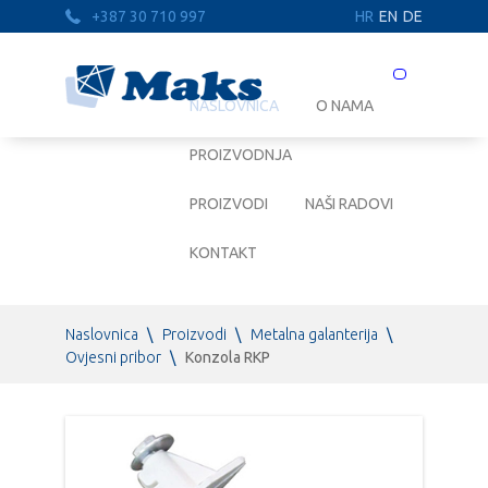
+387 30 710 997
HR
EN
DE
Prebaci
navigaciju
NASLOVNICA
O NAMA
PROIZVODNJA
PROIZVODI
NAŠI RADOVI
KONTAKT
Naslovnica
\
Proizvodi
\
Metalna galanterija
\
Ovjesni pribor
\
Konzola RKP