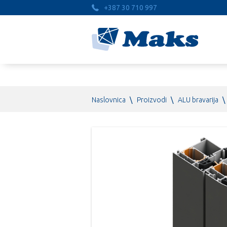
+387 30 710 997
Naslovnica
\
Proizvodi
\
ALU bravarija
\