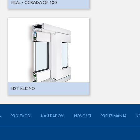
FEAL - OGRADA OF 100
HST KLIZNO
A
PROIZVODI
NAŠI RADOVI
NOVOSTI
PREUZIMANJA
K