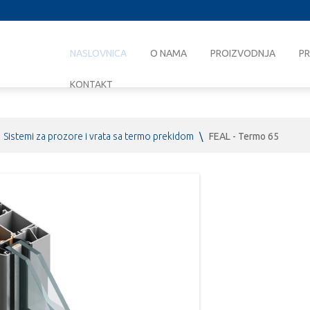
NASLOVNICA
O NAMA
PROIZVODNJA
PR
KONTAKT
Sistemi za prozore i vrata sa termo prekidom
\
FEAL - Termo 65