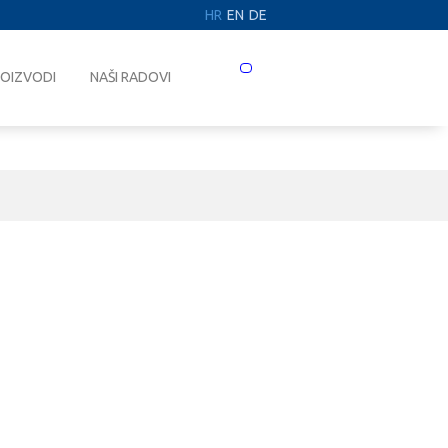
HR
EN
DE
Prebaci
OIZVODI
NAŠI RADOVI
navigaciju