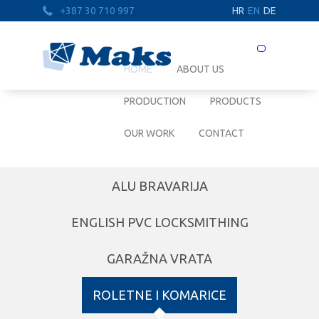
+387 30 710 997
HR
EN
DE
Prebaci
navigaciju
HOME
ABOUT US
PRODUCTION
PRODUCTS
OUR WORK
CONTACT
ALU BRAVARIJA
ENGLISH PVC LOCKSMITHING
GARAŽNA VRATA
ROLETNE I KOMARICE